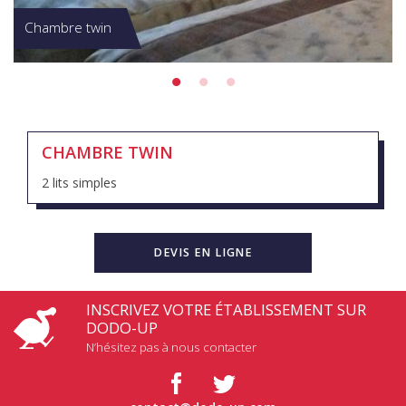
Chambre twin
CHAMBRE TWIN
2 lits simples
DEVIS EN LIGNE
INSCRIVEZ VOTRE ÉTABLISSEMENT SUR
DODO-UP
N’hésitez pas à nous contacter