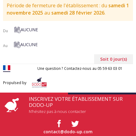
Période de fermeture de l'établissement
:
du
samedi 1
novembre 2025
au
samedi 28 février 2026
.
AUCUNE
Du
AUCUNE
Au
Soit
0
jour(s)
Une question ? Contactez-nous au
05 59 63 03 01
Propulsed by
INSCRIVEZ VOTRE ÉTABLISSEMENT SUR
DODO-UP
N’hésitez pas à nous contacter
contact@dodo-up.com