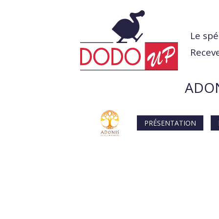
Le spé
Receve
ADON
PRÉSENTATION