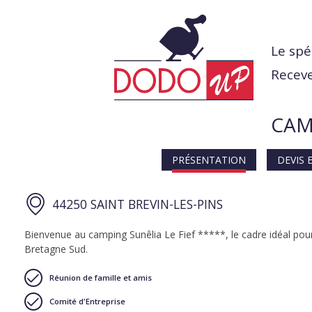
Le spé
Receve
CAMP
PRÉSENTATION
DEVIS 
44250 SAINT BREVIN-LES-PINS
Bienvenue au camping Sunêlia Le Fief *****, le cadre idéal pour 
Bretagne Sud.
Réunion de famille et amis
Comité d'Entreprise